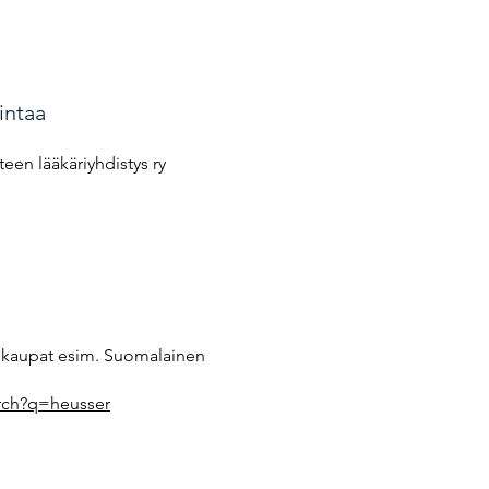
intaa
een lääkäriyhdistys ry
kkokaupat esim. Suomalainen
rch?q=heusser