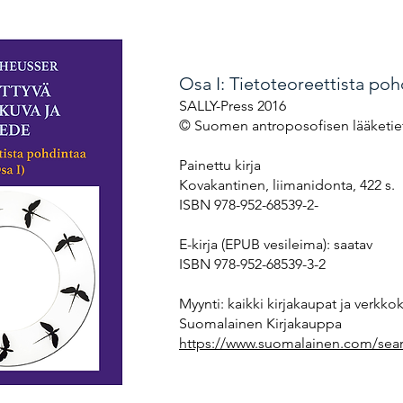
Osa I: Tietoteoreettista poh
SALLY-Press 2016
© Suomen antroposofisen lääketiet
Painettu kirja
Kovakantinen, liimanidonta, 422 s.
ISBN 978-952-68539-2-
E-kirja (EPUB vesileima): saatav
ISBN 978-952-68539-3-2
Myynti: kaikki kirjakaupat ja verkko
Suomalainen Kirjakauppa
https://www.suomalainen.com/sea