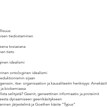
llisuus
misen tiedostaminen
isena tosiasiana
inen tieto
ginen idealismi
irinen ontologinen idealismi
 reduktionismin sijaan
enssin, itse- organisaation ja kausaliteetin henkisyys: Ainekäsi
a ja biokemiassa
ista selitystä? Geenit, geneettinen informaatio ja proteiinit
tisesta dynaamiseen geenikäsitykseen
gaaninen järjestelmä ja Goethen käsite ”Typus”