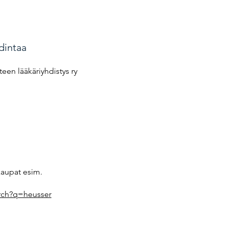
dintaa
een lääkäriyhdistys ry
kaupat esim.
rch?q=heusser