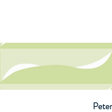
SALLY ry
Etusivu
SALLY
Antroposofine
Peter