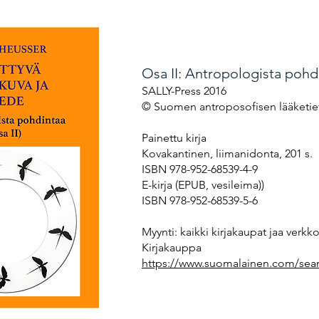
Osa II: Antropologista pohd
SALLY-Press 2016
© Suomen antroposofisen lääketiet
Painettu kirja
Kovakantinen, liimanidonta, 201 s.
ISBN 978-952-68539-4-9
E-kirja (EPUB, vesileima))
ISBN 978-952-68539-5-6
Myynti: kaikki kirjakaupat jaa ver
Kirjakauppa
https://www.suomalainen.com/sea