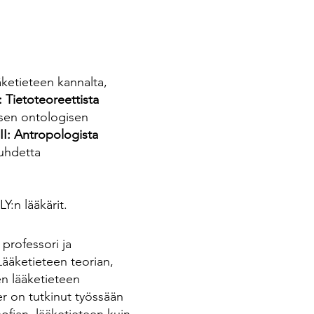
äketieteen kannalta,
: Tietoteoreettista
isen ontologisen
II: Antropologista
suhdetta
Y:n lääkärit.
professori ja
ääketieteen teorian,
en lääketieteen
er on tutkinut työssään