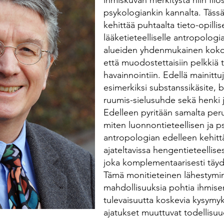
ihmiskuvan merkitystä niin filo
psykologiankin kannalta. Tässä 
kehittää puhtaalta tieto-opillis
lääketieteelliselle antropologia
alueiden yhdenmukainen kokon
että muodostettaisiin pelkkiä t
havainnointiin. Edellä mainittuj
esimerkiksi substanssikäsite, b
ruumis-sielusuhde sekä henki 
Edelleen pyritään samalta per
miten luonnontieteellisen ja 
antropologian edelleen kehitt
ajateltavissa hengentieteellis
joka komplementaarisesti täy
Tämä monitieteinen lähestymi
mahdollisuuksia pohtia ihmise
tulevaisuutta koskevia kysymy
ajatukset muuttuvat todellisu