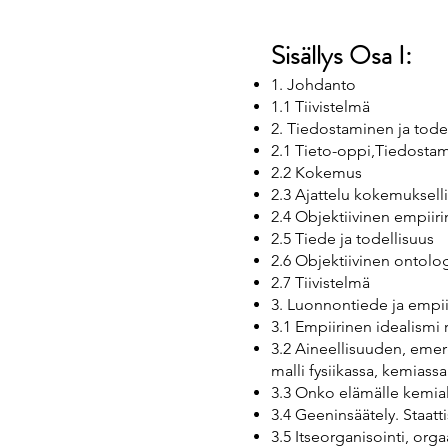
Sisällys Osa I:
1. Johdanto
1.1 Tiivistelmä
2. Tiedostaminen ja tode
2.1 Tieto-oppi,Tiedosta
2.2 Kokemus
2.3 Ajattelu kokemuksell
2.4 Objektiivinen empiir
2.5 Tiede ja todellisuus
2.6 Objektiivinen ontolo
2.7 Tiivistelmä
3. Luonnontiede ja empi
3.1 Empiirinen idealismi
3.2 Aineellisuuden, emerg
malli fysiikassa, kemiass
3.3 Onko elämälle kemiall
3.4 Geeninsäätely. Staat
3.5 Itseorganisointi, or