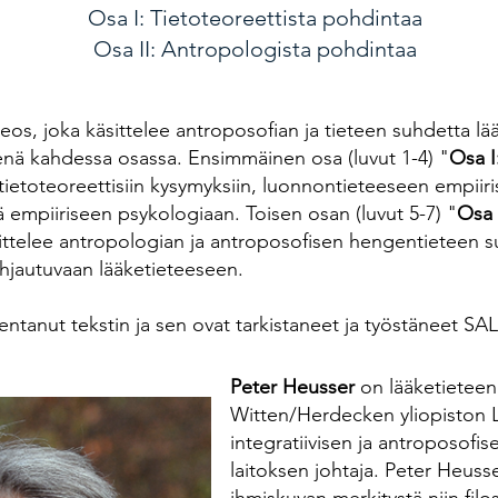
Osa I: Tietoteoreettista pohdintaa
Osa II: Antropologista pohdintaa
eos, joka käsittelee antroposofian ja tieteen suhdetta lä
enä kahdessa osassa. Ensimmäinen osa (luvut 1-4) "
Osa I
tietoteoreettisiin kysymyksiin, luonnontieteeseen empiir
ä empiiriseen psykologiaan. Toisen osan (luvut 5-7) "
Osa 
sittelee antropologian ja antroposofisen hengentieteen 
jautuvaan lääketieteeseen.
tanut tekstin ja sen ovat tarkistaneet ja työstäneet SALL
Peter Heusser
on lääketieteen 
Witten/Herdecken yliopiston L
integratiivisen ja antroposofis
laitoksen johtaja. Peter Heuss