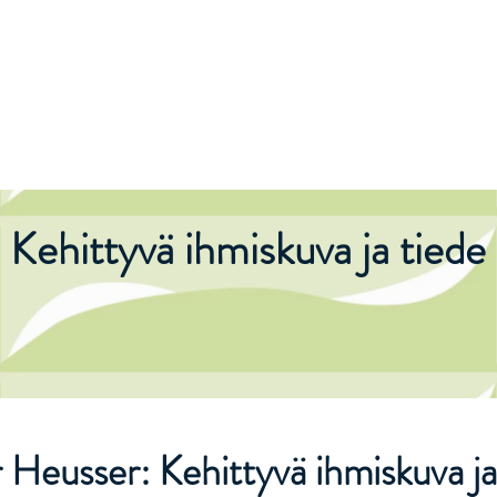
n lääketiede
Lääkärit
Terapiat
Lääkevalmisteet
Tu
Kehittyvä ihmiskuva ja tiede
 Heusser: Kehittyvä ihmiskuva j