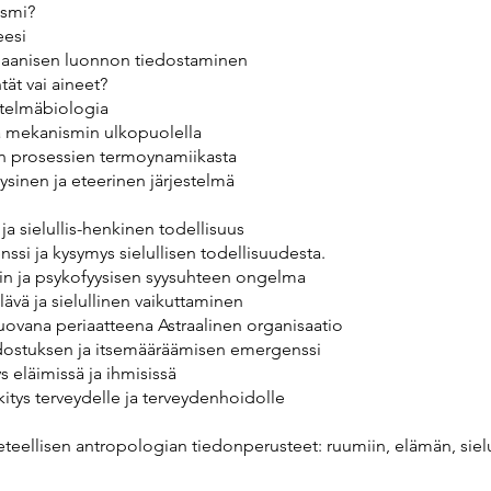
ismi?
eesi
gaanisen luonnon tiedostaminen
tät vai aineet?
estelmäbiologia
 ja mekanismin ulkopuolella
en prosessien termoynamiikasta
ysinen ja eteerinen järjestelmä
ja sielullis-henkinen todellisuus
ssi ja kysymys sielullisen todellisuudesta.
n ja psykofyysisen syysuhteen ongelma
elävä ja sielullinen vaikuttaminen
luovana periaatteena Astraalinen organisaatio
tiedostuksen ja itsemääräämisen emergenssi
yys eläimissä ja ihmisissä
kitys terveydelle ja terveydenhoidolle
etieteellisen antropologian tiedonperusteet: ruumiin, elämän, si