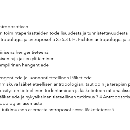
:
antroposofiaan
n toimintaperiaatteiden todellisuudesta ja tunnistettavuudesta
n antropologia ja antroposofia 25 5.3 I. H. Fichten antropologia ja
iirisenä hengentieteenä
sen raja ja sen ylittäminen
 empiirinen hengentiede
ngentiede ja luonnontieteellinen lääketiede
hmiskuva lääketieteellisen antropologian, tautiopin ja terapian 
käsitysten tieteellinen todentaminen ja lääketieteen rationaalis
ääketiede ja nykyaikainen tieteellinen tutkimus 7.4 Antroposofis
tropologian asemasta
sen tutkimuksen asemasta antroposofisessa lääketieteessä