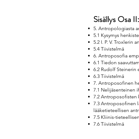
Sisällys Osa II
5. Antropologiasta 
5.1 Kysymys henkiste
5.2 I. P. V. Troxleri
5.4 Tiivistelmä
6. Antroposofia emp
6.1 Tiedon saavuttami
6.2 Rudolf Steinerin
6.3 Tiivistelmä
7. Antroposofinen he
7.1 Nelijäsenteinen i
7.2 Antroposofisten 
7.3 Antroposofinen l
lääketieteellisen an
7.5 Kliinis-tieteelli
7.6 Tiivistelmä