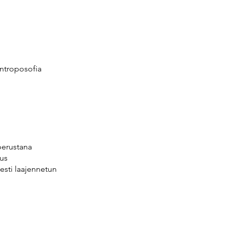
 antroposofia
perustana
uus
esti laajennetun