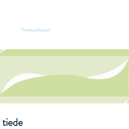
tkimus
Tiedejulkaisut
a tiede