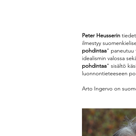
Peter Heusserin
tiedet
ilmestyy suomenkielis
pohdintaa
" paneutuu 
idealismin valossa sek
pohdintaa
" sisältö kä
luonnontieteeseen poh
Arto Ingervo on suomen