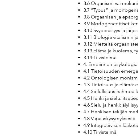
3.6 Organismi vai mekan
3.7 ”Typus” ja morfogen
3.8 Orgaanisen ja epäor
3.9 Morfogeneettiset ken
3.10 Syyperäisyys ja järj
3.11 Biologia vitalismin
3.12 Mietteitä orgaanist
3.13 Elämä ja kuolema, fy
3.14 Tiivistelmä
4. Empiirinen psykologia 
4.1 Tietoisuuden emergen
4.2 Ontologisen monismi
4.3 Tietoisuus ja elämä: 
4.4 Sielullisuus hahmoa 
4.5 Henki ja sielu: itse
4.6 Sielu ja henki: älyllis
4.7 Henkisen tekijän mer
4.8 Vapauskysymyksestä
4.9 Integratiivisen lääk
4.10 Tiivistelmä