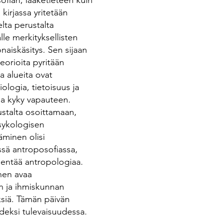
sofian, lääketieteen kuin
kirjassa yritetään
elta perustalta
lle merkityksellisten
aiskäsitys. Sen sijaan
eorioita pyritään
a alueita ovat
iologia, tietoisuus ja
ja kyky vapauteen.
ustalta osoittamaan,
psykologisen
äminen olisi
essä antroposofiassa,
dentää antropologiaa.
nen avaa
n ja ihmiskunnan
ksiä. Tämän päivän
udeksi tulevaisuudessa.