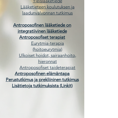
Yleislääketiede
Lääketieteen koulutuksen ja
laadunvalvonnan tutkimus
Antroposofinen lääketiede on
integratiivinen lääketiede
Antroposofiset terapiat
Eurytmia-terapia
(hoitoeurytmia)
Ulkoiset hoidot, sairaanhoito,
hieronnat
Antroposofiset taideterapiat
Antroposofinen elämäntapa
Perustutkimus ja prekliininen tutkimus
Lisätietoja tutkimuksista (Linkit)