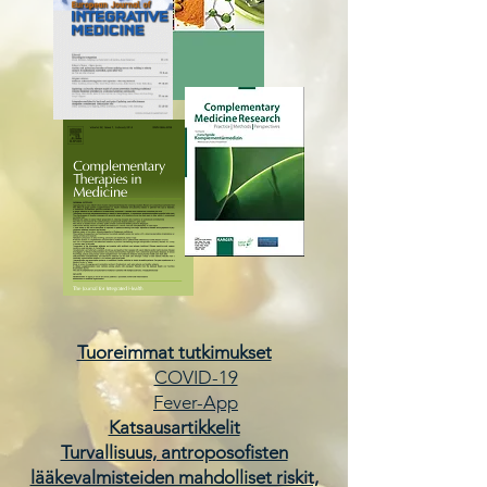
Tuoreimmat tutkimukset
COVID-19
Fever-App
Katsausartikkelit
Turvallisuus, antroposofisten
lääkevalmisteiden mahdolliset riskit,