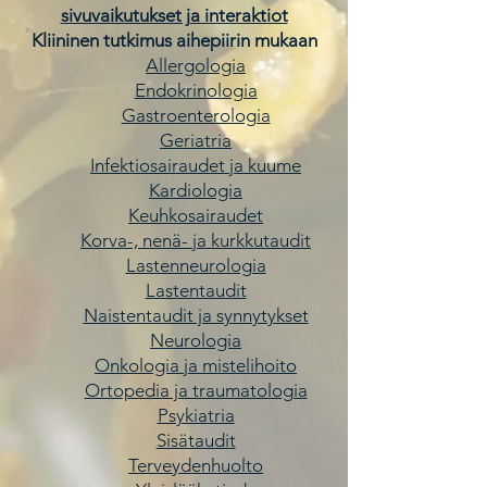
sivuvaikutukset ja interaktiot
Kliininen tutkimus aihepiirin mukaan
Allergologia
Endokrinologia
Gastroenterologia
Geriatria
Infektiosairaudet ja kuume
Kardiologia
Keuhkosairaudet
Korva-, nenä- ja kurkkutaudit
Lastenneurologia
Lastentaudit
Naistentaudit ja synnytykset
Neurologia
Onkologia ja mistelihoito
Ortopedia ja traumatologia
Psykiatria
Sisätaudit
Terveydenhuolto