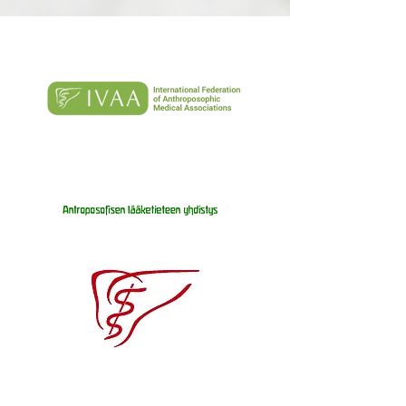
Kansainvälinen
antroposofisten
lääkäriyhdistysten
liitto
Antroposofisen lääketieteen
yhdistys
ALY ry
Hengentieteen
vapa korkeakoulu