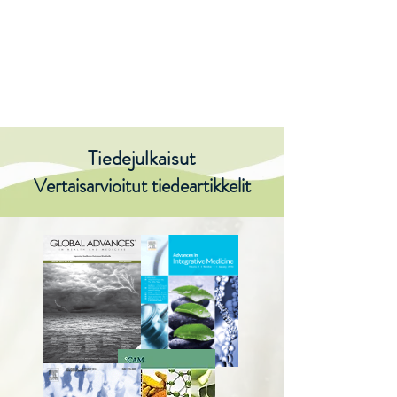
SALLY ry
Tiedejulkaisut
Vertaisarvioitut tiedeartikkelit