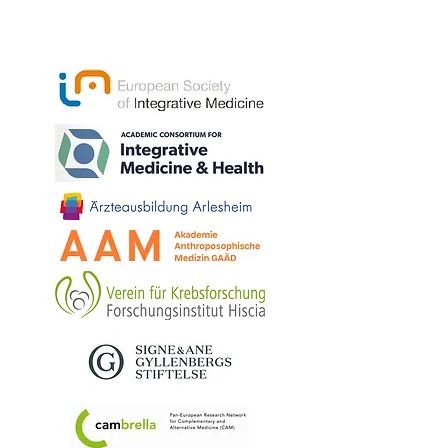
Lääketieteellinen
osasto
Goethanumissa